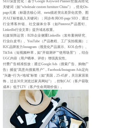
SEO深度优化：基于Google Keyword Planner挖掘高转化
关键词（如“wholesale custom furniture China”），优化On-
page元素（标题含核心词、meta描述突出差异化优势、图
片ALT标签嵌入关键词）；同步布局Off-page SEO，通过
行业博客外链、社交媒体分享（如Pinterest产品图钉、
LinkedIn行业文章）提升域名权重。
社媒矩阵运营：B2B企业侧重LinkedIn（发布案例研究、
行业白皮书）、YouTube（产品教程、工厂实拍视频）；
B2C品牌发力Instagram（视觉化产品展示、KOL合作）、
TikTok（短视频种草，如“开箱测评”“使用场景”），结合
UGC内容（用户晒单、评价）增强真实性。
付费广告精准投放：通过Google Ads（搜索广告、购物广
告）捕捉“高意向搜索用户”，Facebook/Instagram Ads定向
“兴趣+行为+地域”标签（如“美国，25-45岁，关注家居装
饰，过去30天浏览过家具网站”），控制CAC（客户获取
成本）低于LTV（客户生命周期价值）。