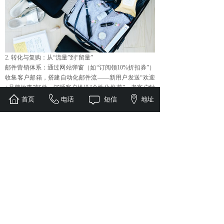
2. 转化与复购：从“流量”到“留量”
邮件营销体系：通过网站弹窗（如“订阅领10%折扣券”）
收集客户邮箱，搭建自动化邮件流——新用户发送“欢迎
+品牌故事”邮件，沉睡客户推送“个性化推荐”，老客户触
发“复购提醒+专属优惠”，提升复购率超30%。
首页
电话
短信
地址
信任背书建设：展示客户评价（集成Trustpilot、Google
Reviews插件）、行业认证（如ISO、CE）、物流时效承
诺，在落地页添加“实时购买人数”“库存状态”等动态元
素，降低信任成本。
数据驱动迭代：通过Google Analytics 4追踪流量来源（如
“社媒占比40%，SEO占30%”）、用户行为（跳出率、平
均停留时间）及转化漏斗（“加入购物车→结算页流失率
25%”），针对性优化推广渠道与网站体验。
一体化服务：从“建站”到“增长”的无缝衔接
专业的外贸独立站服务，不止于“搭建网站”或“投放广
告”，而是通过“建站-推广-数据-优化”的闭环体系，帮助
企业解决“流量贵、转化难、品牌弱”痛点：既拥有独立域