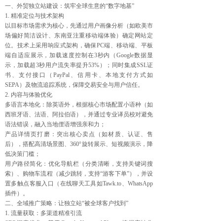
一、外贸独立站建设：筑牢全球生意的“数字地基”
1. 精准定位与技术架构
以目标市场需求为核心，先通过用户画像分析（如欧美市
场偏好简洁设计、东南亚注重移动端体验）确定网站定
位。技术上采用响应式架构，确保PC端、移动端、平板
端自适应展示，加载速度控制在3秒内（Google数据显
示，加载超3秒用户流失率提升53%）；同时集成SSL证
书、支付接口（PayPal、信用卡、本地支付方式如
SEPA）及物流追踪系统，保障交易安全与用户信任。
2. 内容与体验优化
多语言本地化：除英语外，根据核心市场配置小语种（如
西班牙语、法语、阿拉伯语），并通过专业译员校对避免
语法错误，融入当地俚语增强亲和力；
产品详情页打磨：突出核心卖点（如材质、认证、售
后），搭配高清场景图、360°旋转展示、短视频演示，降
低决策门槛；
用户路径简化：优化导航栏（分类清晰，支持关键词搜
索）、购物车流程（减少跳转，支持“游客下单”），并设
置多触点客服入口（在线聊天工具如Tawk.to、WhatsApp
插件）。
二、全域推广策略：让独立站“被全球客户找到”
1. 流量获取：多渠道精准引流