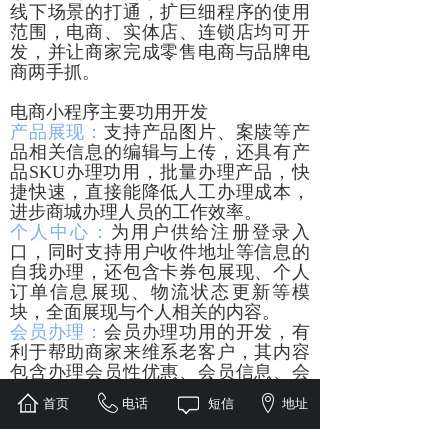
线下场景的打通，扩巨细程序的使用
范围，电商、实体店、连锁店均可开
发，并让商家完成零售电商与品牌电
商两手抓。
电商小程序主要功用开发
产品展现：
支持产品图片、案牍等产
品相关信息的编辑与上传，还具有产
品SKU办理功用，批量办理产品，快
捷快速，直接能降低人工办理成本，
进步商城办理人员的工作效率。
个人中心：
为用户供给注册登录入
口，同时支持用户收件地址等信息的
自我办理，还包含卡券包展现、个人
订单信息展现、物流状态更新等模
块，全面展现与个人相关的内容。
会员办理：
会员办理功用的开发，有
利于帮助商家来维系老客户，其内容
包含办理会员性优惠、会员信息、会
员积分等，商家经过此功用，可自定
首页
电话
短信
地址
义设置会员优惠制度，来进步客户的
忠诚度。